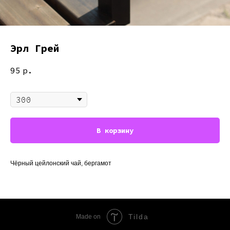
Эрл Грей
95
р.
Объём
В корзину
Чёрный цейлонский чай, бергамот
Tilda
Made on