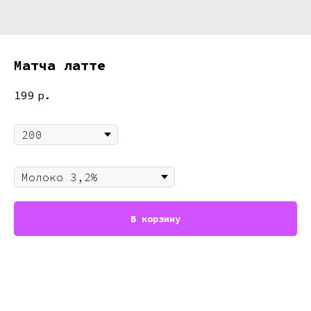
Матча латте
199
р.
Объём
Молоко
В корзину