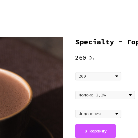
Specialty - Го
р.
260
Объём
Молоко
Вид
В корзину