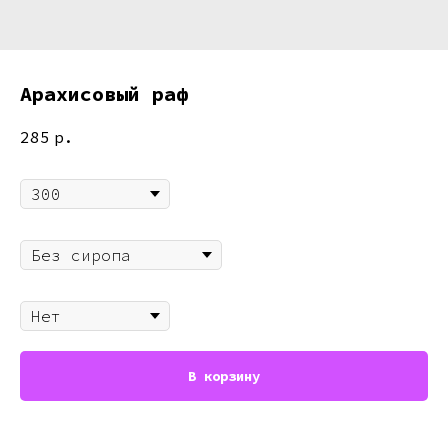
Арахисовый раф
285
р.
Объём
Сироп
Декаф
В корзину